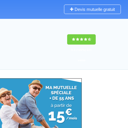
Devis mutuelle gratuit
9,3
(100%)
221
votes